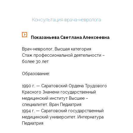
-- Врача - Невролога
---- Невролог Показаньева С. А.
Консультация врача-невролога
---- Невролог Мельникова Л.В.
Показаньева Светлана Алексеевна
-- Врача - Психиатра
Врач-невролог, Высшая категория
---- Врач-психиатр Алексеева Е.Е.
Стаж профессиональной деятельности –
более 30 лет
---- Психиатр Бычкова П.П.
Образование:
-- Психолог/Нейропсихолог
1990 г. — Саратовский Ордена Трудового
---- Нейропсихолог Кудряшова Н.С.
Красного Знамени государственный
медицинский институт Высшее –
---- Психолог, нейропсихолог
специалитет. Врач Педиатрия
1994 г. — Саратовский государственный
---- Психолог Андреева Ю.В.
медицинский университет. Интернатура
Педиатрия
---- Арт-терапевт, психолог