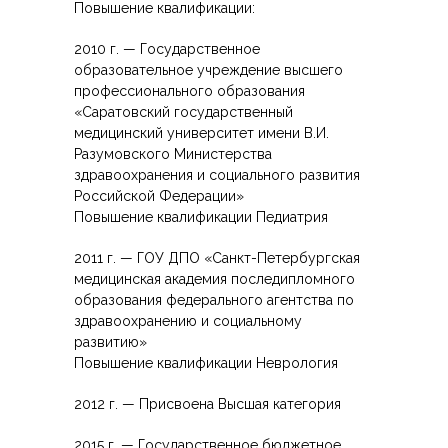
Повышение квалификации:
---- Психо-физический тренинг
2010 г. — Государственное
---- Занятия ТОТ
образовательное учреждение высшего
профессионального образования
-- Логопеды - Дефектологи
«Саратовский государственный
медицинский университет имени В.И.
---- Логопед Алейник О.В.
Разумовского Министерства
здравоохранения и социального развития
---- Логопед Бурмистрова Е.Д.
Российской Федерации»
Повышение квалификации Педиатрия
---- Логопед Гришина С. А.
2011 г. — ГОУ ДПО «Санкт-Петербургская
---- Учитель Горбачева О.В.
медицинская академия последипломного
образования федерального агентства по
-- Реабилитация
здравоохранению и социальному
развитию»
---- ЛФК Храмов В.В.
Повышение квалификации Неврология
---- Физиотерапевт Ховрина А.Н.
2012 г. — Присвоена Высшая категория
---- ЛФК, Массаж Богатырева Е.Л.
2015 г. — Государственное бюджетное