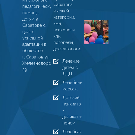
и психолого-
Саратова
январ
педагогическую
высшей
2025
помощь
категории,
детям в
Пациент
кмн,
Саратове с
ДМЦ
психологи
целью
кпн,
«Ларчик
успешной
логопеды,
получил
адаптации в
дефектологи.
результа
обществе.
г. Саратов ул.
10
Лечение
Железнодорожная,
марта
детей с
29
2024
ДЦП
Лечебный
массаж
Детский
психиатр
-
деликатный
прием
Лечебная