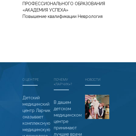
ПРОФЕССИОНАЛЬНОГО ОБРАЗОВАНИЯ
«АКАДЕМИЯ УСПЕХА»
Повышение квалификации Неврология
О ЦЕНТРЕ
ПОЧЕМУ
НОВОСТИ
«ЛАРЧИК»?
Дед
Детский
В дашем
медицинский
Мороз
детском
центр Ларчик
из
медицинском
оказывает
Великого
центре
комплексную
Устюга
принимают
медицинскую
лучшие врачи
01