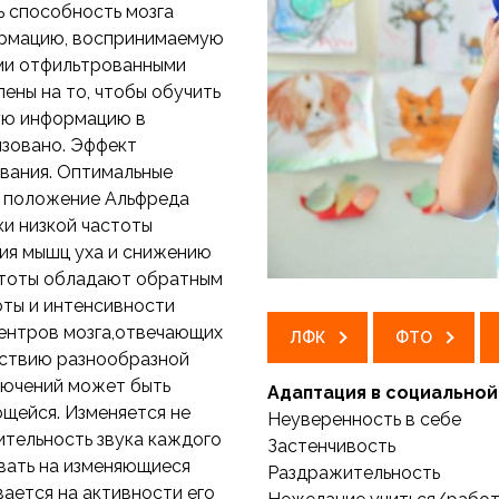
ь способность мозга
ормацию, воспринимаемую
ими отфильтрованными
ены на то, чтобы обучить
вую информацию в
изовано. Эффект
вания. Оптимальные
т положение Альфреда
ки низкой частоты
ия мышц уха и снижению
астоты обладают обратным
оты и интенсивности
ентров мозга,отвечающих
ЛФК
ФТО
ействию разнообразной
лючений может быть
Адаптация в социально
щейся. Изменяется не
Неуверенность в себе
ительность звука каждого
Застенчивость
вать на изменяющиеся
Раздражительность
вается на активности его