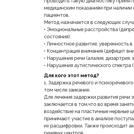
Проводить такую диагностику принят
медицинским показаниям при наличии
пациентов.
Метод назначается в следующих случа
• Эмоциональные расстройства (депре
состояния);
• Личностное развитие, уверенность в 
• Концентрация внимания (дефицит вни
• Нарушения речи (алалия, дизартрия, з
• Нарушения аутистического спектра 
Для кого этот метод?
1. Задержка речевого и психоречевого 
том числе заикание.
Для лечения задержки развития речи 
заключается в том,что во время заня
воздействие на пластичные нервные ц
принимают участие в анализе поступа
их расшифровки. Также происходит а
речевых центров.