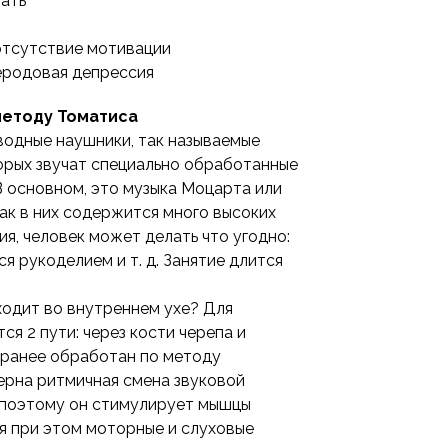
ать
отсутствие мотивации
еродовая депрессия
методу Томатиса
водные наушники, так называемые
орых звучат специально обработанные
В основном, это музыка Моцарта или
как в них содержится много высоких
ия, человек может делать что угодно:
ся рукоделием и т. д. Занятие длится
ходит во внутреннем ухе? Для
ся 2 пути: через кости черепа и
заранее обработан по методу
терна ритмичная смена звуковой
, поэтому он стимулирует мышцы
уя при этом моторные и слуховые