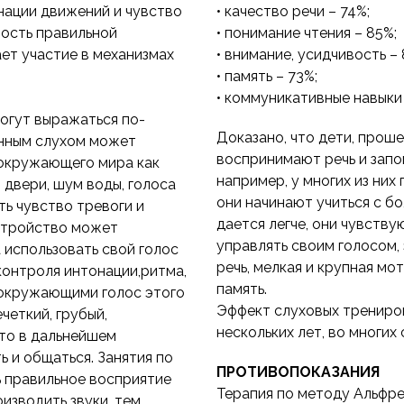
нации движений и чувство
• качество речи – 74%;
ность правильной
• понимание чтения – 85%;
ет участие в механизмах
• внимание, усидчивость –
• память – 73%;
• коммуникативные навыки
огут выражаться по-
Доказано, что дети, прош
енным слухом может
воспринимают речь и зап
окружающего мира как
например, у многих из них
п двери, шум воды, голоса
они начинают учиться с б
ть чувство тревоги и
дается легче, они чувств
стройство может
управлять своим голосом,
 использовать свой голос
речь, мелкая и крупная м
контроля интонации,ритма,
память.
е окружающими голос этого
Эффект слуховых трениро
четкий, грубый,
нескольких лет, во многих 
это в дальнейшем
 и общаться. Занятия по
ПРОТИВОПОКАЗАНИЯ
 правильное восприятие
Терапия по методу Альфр
изводить звуки, тем