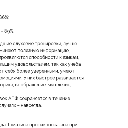
 86%;
 – 89%.
едшие слуховые тренировки, лучше
оминают полезную информацию,
 проявляются способности к языкам,
ольшим удовольствием, так как учеба
уют себя более уверенными, умеют
 эмоциями. У них быстрее развивается
оторика, воображение, мышление,
вок АПФ сохраняется в течение
случаях – навсегда.
еда Томатиса противопоказана при