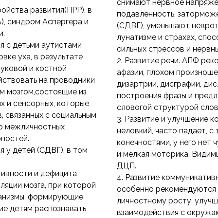
снимают нервное напряже
ройства развития(ПРР), в
подавленность, заторможе
), синдром Аспергера и
(СДВГ), уменьшают неврот
и.
лунатизме и страхах, сп
я с детьми аутистами
сильных стрессов и нервн
вке уха, в результате
2. Развитие речи. АПФ рек
уковой и костной
афазии, плохом произноше
йствовать на проводники
дизартрии, дисграфии, ди
м мозгом,состоящие из
построения фразы и предл
х и сенсорных, которые
словогой структурой слова
, связанных с социальным
3. Развитие и улучшение 
ию межличностных
неловкий, часто падает, 
ностей.
конечностями, у него нет 
я у детей (СДВГ), в том
и мелкая моторика. Видим
ДЦП.
тивности и дефицита
4. Развитие коммуникатив
ляции мозга, при которой
особенно рекомендуются 
анизмы, формирующие
личностному росту, улуч
ие детям распознавать
взаимодействия с окружа