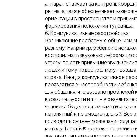
аппарат отвечает за контроль коорди
ритма, а также обеспечивает возмож
ориентации в пространстве и принима
формирования положений туловища.
6. Коммуникативные расстройства.
Возникающие проблемы с общением м
разному. Например, ребенок с искаж
воспринимать звуковую информацию 
угрозу, то есть привычные звуки (скри
людей и тому подобное) могут вызыва
страха. Иногда коммуникативное рас
проявляться в неспособности ребенка
для общения, что вызвано проблемой 
выразительности и т.п. – в результат
человека будет восприниматься как не
непонятный и не эмоциональный. Все 
приводит к снижению желания слушать
методу Tomatis®позволяют развивать
звуковых сигналов и корректно воспро