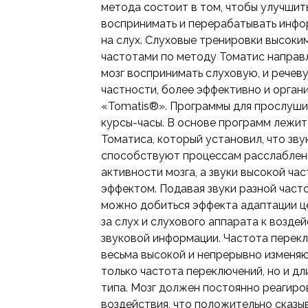
метода состоит в том, чтобы улучшит
воспринимать и перерабатывать инф
на слух. Слуховые тренировки высок
частотами по методу Томатис направл
мозг воспринимать слуховую, и рече
частности, более эффективно и орган
«Tomatis®». Программы для прослуши
курсы-часы. В основе программ лежи
Томатиса, который установил, что зву
способствуют процессам расслаблен
активности мозга, а звуки высокой ч
эффектом. Подавая звуки разной част
можно добиться эффекта адаптации ц
за слух и слухового аппарата к возд
звуковой информации. Частота перек
весьма высокой и непрерывно изменяю
только частота переключений, но и дл
типа. Мозг должен постоянно реагиро
воздействия, что положительно сказы