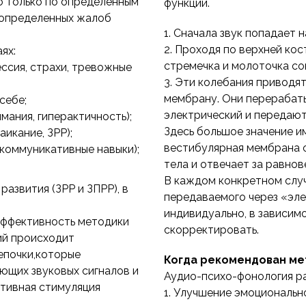
о только по определенным
функции.
 определенных жалоб
1. Сначала звук попадает 
2. Проходя по верхней кос
ях:
стремечка и молоточка со
ссия, страхи, тревожные
3. Эти колебания приводя
мембрану. Они перерабаты
себе;
электрический и передают
мания, гиперактичность);
Здесь большое значение им
аикание, ЗРР);
вестибулярная мембрана 
(коммуникативные навыки);
тела и отвечает за равнов
В каждом конкретном случ
развития (ЗРР и ЗПРР), в
передаваемого через «эл
индивидуально, в зависим
эффективность методики
скорректировать.
тий происходит
епочки,которые
Когда рекомендован ме
ющих звуковых сигналов и
Аудио-психо-фонология ра
ктивная стимуляция
1. Улучшение эмоционально