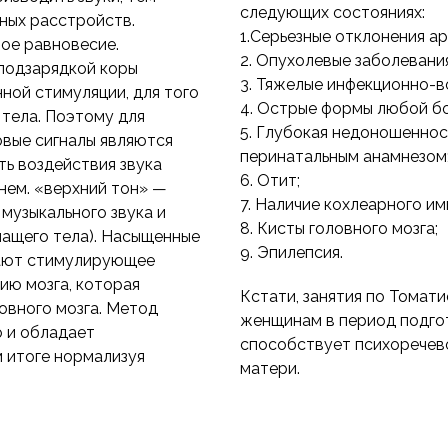
следующих состояниях:
ных расстройств.
1.Серьезные отклонения а
ное равновесие.
2. Опухолевые заболевания
«подзарядкой коры
3. Тяжелые инфекционно-в
ной стимуляции, для того
4. Острые формы любой бо
 тела. Поэтому для
5. Глубокая недоношеннос
овые сигналы являются
перинатальным анамнезом
ь воздействия звука
6. Отит;
нем. «верхний тон» —
7. Наличие кохлеарного им
музыкального звука и
8. Кисты головного мозга;
чащего тела). Насыщенные
9. Эпилепсия.
вают стимулирующее
ию мозга, которая
Кстати, занятия по Томат
овного мозга. Метод
женщинам в период подгот
о и обладает
способствует психоречев
 итоге нормализуя
матери.