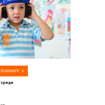
ПСИХИАТР
й среде