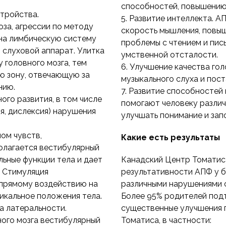
способностей, повышению
тройства.
5. Развитие интеллекта. А
оза, агрессии по методу
скорость мышления, повыш
на лимбическую систему
проблемы с чтением и пис
 слуховой аппарат. Улитка
умственной отсталости.
у головного мозга, тем
6. Улучшение качества го
ю зону, отвечающую за
музыкального слуха и пост
нию.
7. Развитие способностей
ого развития, в том числе
помогают человеку различ
я, дислексия) нарушения
улучшать понимание и зап
ном чувств,
Какие есть результаты
олагается вестибулярный
льные функции тела и дает
Канадский Центр Томатис
 Стимуляция
результативности АПФ у б
 прямому воздействию на
различными нарушениями сл
икальное положения тела.
Более 95% родителей подт
 латеральности.
существенные улучшения 
ного мозга вестибулярный
Томатиса, в частности: