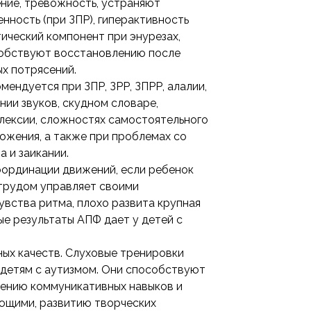
ние, тревожность, устраняют
нность (при ЗПР), гиперактивность
ический компонент при энурезах,
особствуют восстановлению после
ых потрясений.
омендуется при ЗПР, ЗРР, ЗПРР, алалии,
нии звуков, скудном словаре,
слексии, сложностях самостоятельного
ожения, а также при проблемах со
 и заикании.
координации движений, если ребенок
с трудом управляет своими
чувства ритма, плохо развита крупная
ые результаты АПФ дает у детей с
ных качеств. Слуховые тренировки
детям с аутизмом. Они способствуют
шению коммуникативных навыков и
ющими, развитию творческих