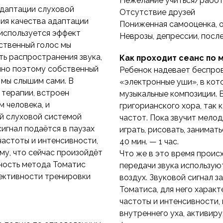
Нежелание учиться/работ
адаптации слуховой
Отсутствие друзей
ния качества адаптации
Пониженная самооценка, 
используется эффект
Неврозы, депрессии, посл
бственный голос мы
ть распространения звука,
Как проходит сеанс по 
енно поэтому собственный
Ребенок надевает беспро
о мы слышим сами. В
«электронные уши», в кот
 терапии, встроен
музыкальные композиции. 
 человека, и
григорианского хора, так 
й слуховой системой
частот. Пока звучит мелод
игнал подаётся в паузах
играть, рисовать, занимать
астоты и интенсивности,
40 мин. — 1 час.
му, что сейчас произойдёт
Что же в это время проис
ность метода Томатис
передачи звука используют
ективности тренировки
воздух. Звуковой сигнал 
Томатиса, для него харак
частоты и интенсивности
внутреннего уха, активир