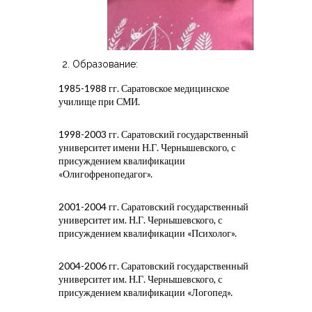
---- Психо-физический тренинг
---- Занятия ТОТ
Образование:
-- Логопеды - Дефектологи
1985-1988 гг. Саратовское медицинское
---- Логопед Алейник О.В.
училище при СМИ.
---- Логопед Бурмистрова Е.Д.
1998-2003 гг. Саратовский государственный
университет имени Н.Г. Чернышевского, с
---- Логопед Гришина С. А.
присуждением квалификации
«Олигофренопедагог».
---- Учитель Горбачева О.В.
2001-2004 гг. Саратовский государственный
-- Реабилитация
университет им. Н.Г. Чернышевского, с
присуждением квалификации «Психолог».
---- ЛФК Храмов В.В.
2004-2006 гг. Саратовский государственный
---- Физиотерапевт Ховрина А.Н.
университет им. Н.Г. Чернышевского, с
присуждением квалификации «Логопед».
---- ЛФК, Массаж Богатырева Е.Л.