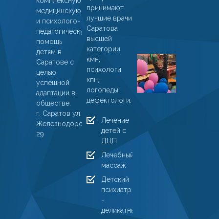
комплексную
Устюга
принимают
медицинскую
лучшие врачи
01
и психолого-
Саратова
январ
педагогическую
высшей
2025
помощь
категории,
детям в
Пациент
кмн,
Саратове с
ДМЦ
психологи
целью
кпн,
«Ларчик
успешной
логопеды,
получил
адаптации в
дефектологи.
результа
обществе.
г. Саратов ул.
10
Лечение
Железнодорожная,
марта
детей с
29
2024
ДЦП
Лечебный
массаж
Детский
психиатр
-
деликатный