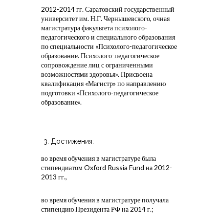
2012-2014 гг. Саратовский государственный
---- Массаж
университет им. Н.Г. Чернышевского, очная
магистратура факультета психолого-
---- ЭЭГ мониторинг
педагогического и специального образования
по специальности «Психолого-педагогическое
образование. Психолого-педагогическое
---- Метод Томатиса
сопровождение лиц с ограниченными
возможностями здоровья». Присвоена
---- РЕАМЕД-ПОЛЯРИС
квалификация «Магистр» по направлению
подготовки «Психолого-педагогическое
Услуги
образование».
НОВОСТИ
-- ГАЛЕРЕЯ ЛАРЧИК
Достижения:
во время обучения в магистратуре была
Контакты
стипендиатом Oxford Russia Fund на 2012-
2013 гг.,
тел. +7(937)225-05-18
во время обучения в магистратуре получала
стипендию Президента РФ на 2014 г.;