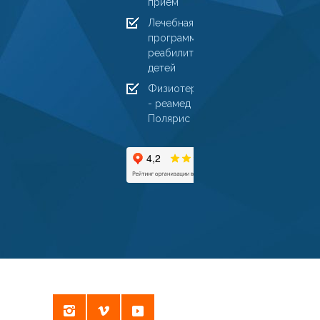
прием
Лечебная
программа
реабилитации
детей
Физиотерапия
- реамед
Полярис