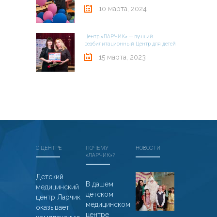
10 марта, 2024
Центр «ЛАРЧИК» — лучший
реабилитационный Центр для детей
15 марта, 2023
О ЦЕНТРЕ
ПОЧЕМУ
НОВОСТИ
«ЛАРЧИК»?
Дед
Детский
В дашем
медицинский
Мороз
детском
центр Ларчик
из
медицинском
оказывает
Великого
центре