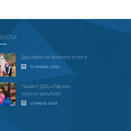
ВОСТИ
Дед Мороз из Великого Устюга
01 января, 2025
Пациент ДМЦ «Ларчик»
получил результат
10 марта, 2024