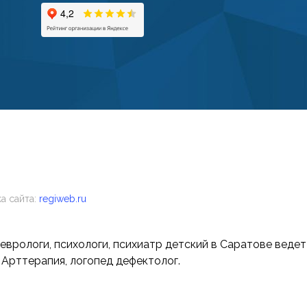
а сайта:
regiweb.ru
неврологи, психологи, психиатр детский в Саратове веде
 Арттерапия, логопед дефектолог.