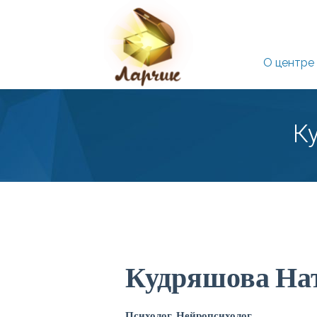
О центре
К
Кудряшова На
Психолог,
Нейропсихолог.