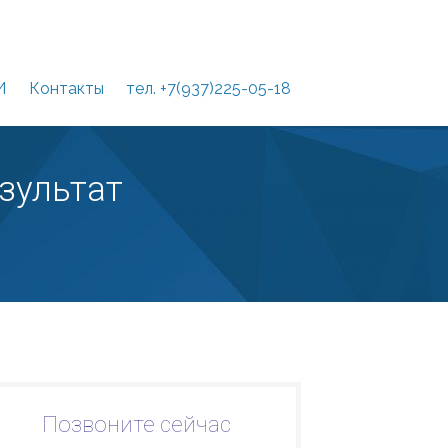
И
Контакты
тел. +7(937)225-05-18
зультат
Позвоните сейчас