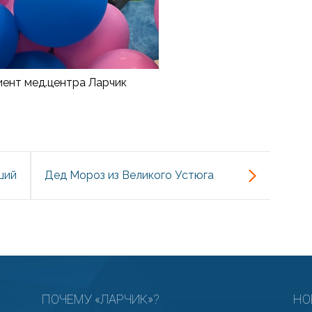
иент мед.центра Ларчик
ший
Дед Мороз из Великого Устюга
тей
ПОЧЕМУ «ЛАРЧИК»?
НО