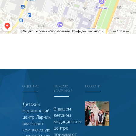
О ЦЕНТРЕ
ПОЧЕМУ
НОВОСТИ
«ЛАРЧИК»?
Дед
Детский
В дашем
медицинский
Мороз
детском
центр Ларчик
из
медицинском
оказывает
Великого
центре
комплексную
Устюга
принимают