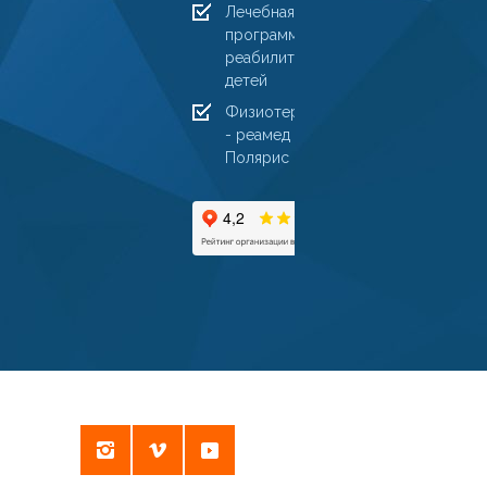
Лечебная
программа
реабилитации
детей
Физиотерапия
- реамед
Полярис