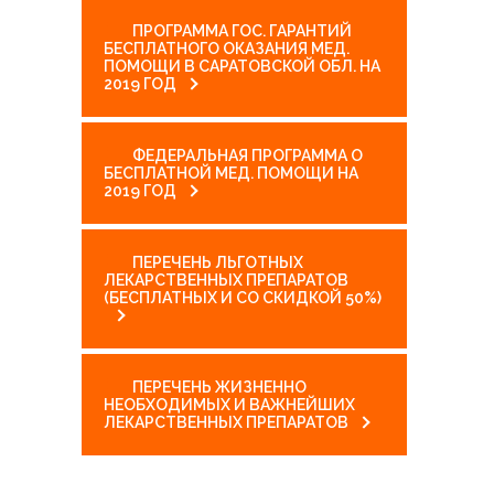
ПРОГРАММА ГОС. ГАРАНТИЙ
---- Массаж
БЕСПЛАТНОГО ОКАЗАНИЯ МЕД.
ПОМОЩИ В САРАТОВСКОЙ ОБЛ. НА
---- ЭЭГ мониторинг
2019 ГОД
---- Метод Томатиса
ФЕДЕРАЛЬНАЯ ПРОГРАММА О
---- РЕАМЕД-ПОЛЯРИС
БЕСПЛАТНОЙ МЕД. ПОМОЩИ НА
2019 ГОД
Услуги
ПЕРЕЧЕНЬ ЛЬГОТНЫХ
НОВОСТИ
ЛЕКАРСТВЕННЫХ ПРЕПАРАТОВ
(БЕСПЛАТНЫХ И СО СКИДКОЙ 50%)
-- ГАЛЕРЕЯ ЛАРЧИК
Контакты
ПЕРЕЧЕНЬ ЖИЗНЕННО
тел. +7(937)225-05-18
НЕОБХОДИМЫХ И ВАЖНЕЙШИХ
ЛЕКАРСТВЕННЫХ ПРЕПАРАТОВ