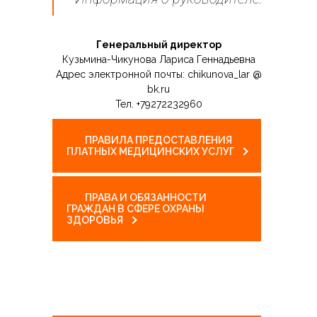
---- Психо-физический тренинг
---- Занятия ТОТ
Генеральный директор
Кузьмина-Чикунова Лариса Геннадьевна
-- Логопеды - Дефектологи
Адрес электронной почты: chikunova_lar @
bk.ru
---- Логопед Алейник О.В.
Тел. +79272232960
---- Логопед Бурмистрова Е.Д.
ПРАВИЛА ПРЕДОСТАВЛЕНИЯ
ПЛАТНЫХ МЕДИЦИНСКИХ УСЛУГ
---- Логопед Гришина С. А.
---- Учитель Горбачева О.В.
ПРАВА И ОБЯЗАННОСТИ
ГРАЖДАН В СФЕРЕ ОХРАНЫ
-- Реабилитация
ЗДОРОВЬЯ
---- ЛФК Храмов В.В.
---- Физиотерапевт Ховрина А.Н.
---- ЛФК, Массаж Богатырева Е.Л.