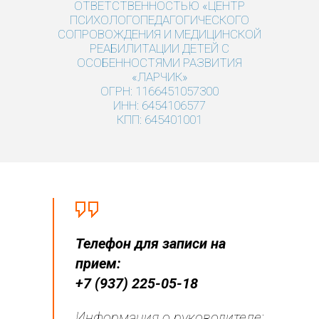
-- Врача - Невролога
ОТВЕТСТВЕННОСТЬЮ «ЦЕНТР
ПСИХОЛОГОПЕДАГОГИЧЕСКОГО
---- Невролог Показаньева С. А.
СОПРОВОЖДЕНИЯ И МЕДИЦИНСКОЙ
РЕАБИЛИТАЦИИ ДЕТЕЙ С
---- Невролог Мельникова Л.В.
ОСОБЕННОСТЯМИ РАЗВИТИЯ
«ЛАРЧИК»
ОГРН: 1166451057300
-- Врача - Психиатра
ИНН: 6454106577
КПП: 645401001
---- Врач-психиатр Алексеева Е.Е.
---- Психиатр Бычкова П.П.
-- Психолог/Нейропсихолог
---- Нейропсихолог Кудряшова Н.С.
---- Психолог, нейропсихолог
Телефон для записи на
прием:
---- Психолог Андреева Ю.В.
+7 (937) 225-05-18
---- Арт-терапевт, психолог
Информация о руководителе: