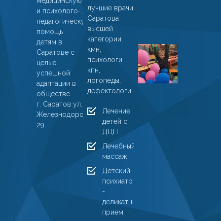
медицинскую
лучшие врачи
01
и психолого-
Саратова
январ
педагогическую
высшей
2025
помощь
категории,
детям в
Пациент
кмн,
Саратове с
ДМЦ
психологи
целью
кпн,
«Ларчик
успешной
логопеды,
получил
адаптации в
дефектологи.
результа
обществе.
г. Саратов ул.
10
Лечение
Железнодорожная,
марта
детей с
29
2024
ДЦП
Лечебный
массаж
Детский
психиатр
-
деликатный
прием