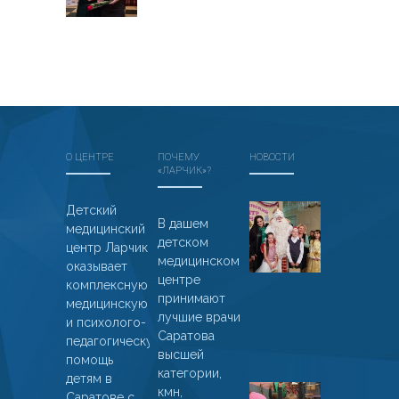
О ЦЕНТРЕ
ПОЧЕМУ
НОВОСТИ
«ЛАРЧИК»?
Дед
Детский
В дашем
медицинский
Мороз
детском
центр Ларчик
из
медицинском
оказывает
Великого
центре
комплексную
Устюга
принимают
медицинскую
лучшие врачи
01
и психолого-
Саратова
январ
педагогическую
высшей
2025
помощь
категории,
детям в
Пациент
кмн,
Саратове с