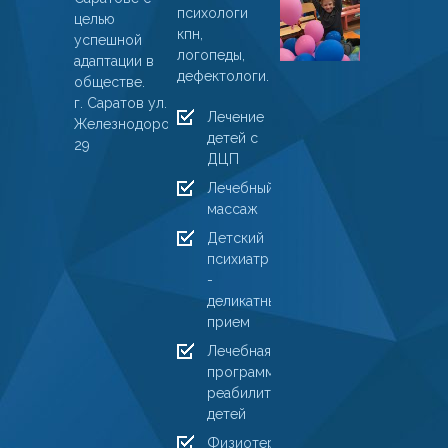
ДМЦ
психологи
целью
кпн,
«Ларчик
успешной
логопеды,
получил
адаптации в
дефектологи.
результа
обществе.
г. Саратов ул.
10
Лечение
Железнодорожная,
марта
детей с
29
2024
ДЦП
Лечебный
массаж
Детский
психиатр
-
деликатный
прием
Лечебная
программа
реабилитации
детей
Физиотерапия