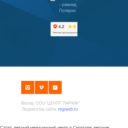
- реамед
Полярис
©2019, ООО "ЦЕНТР "ЛАРЧИК"
Разработка сайта:
regiweb.ru
С2019, детский медицинский центр в Саратове, детские