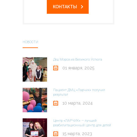
КОНТАКТЫ
---- Массаж
---- ЭЭГ мониторинг
---- Метод Томатиса
НОВОСТИ
---- РЕАМЕД-ПОЛЯРИС
Дед Мороз из Великого Устюга
Услуги
01 января, 2025
НОВОСТИ
-- ГАЛЕРЕЯ ЛАРЧИК
Пациент ДМЦ «Ларчик» получил
результат
Контакты
10 марта, 2024
тел. +7(937)225-05-18
Центр «ЛАРЧИК» — лучший
реабилитационный Центр для детей
15 марта, 2023